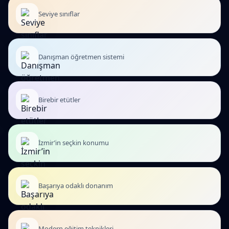
Seviye sınıflar
Danışman öğretmen sistemi
Birebir etütler
İzmir’in seçkin konumu
Başarıya odaklı donanım
Modern eğitim teknikleri