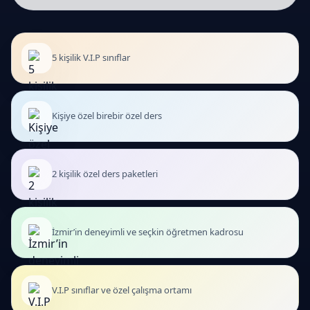
5 kişilik V.I.P sınıflar
Kişiye özel birebir özel ders
2 kişilik özel ders paketleri
İzmir’in deneyimli ve seçkin öğretmen kadrosu
V.I.P sınıflar ve özel çalışma ortamı